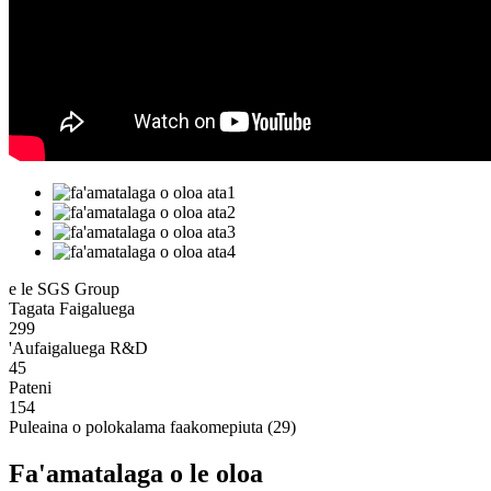
e le SGS Group
Tagata Faigaluega
299
'Aufaigaluega R&D
45
Pateni
154
Puleaina o polokalama faakomepiuta (29)
Fa'amatalaga o le oloa