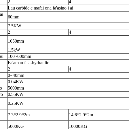
2
4
Lau carbide e mafai ona fa'asino i ai
ai
60mm
7.5KW
2
4
1
050
mm
1.5
kW
au
100~600mm
Fa'amau fa'a-hydraulic
2
4
0~40mm
0.04KW
fo
5000mm
fo
0.55KW
0.25KW
7.3*2.9*2m
14.6*2.9*2m
5000KG
10000KG