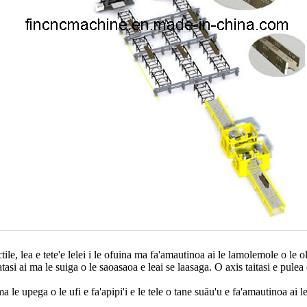
ductile, lea e tete'e lelei i le ofuina ma fa'amautinoa ai le lamolemole o le o
tasi ai ma le suiga o le saoasaoa e leai se laasaga. O axis taitasi e pule
 le upega o le ufi e fa'apipi'i e le tele o tane suāu'u e fa'amautinoa ai 