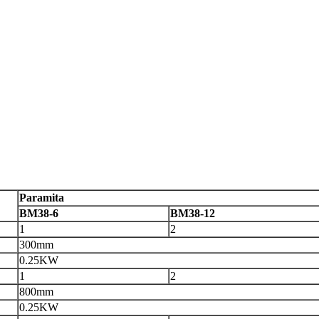
P
aramita
BM38-6
BM38-12
1
2
300mm
0.25KW
1
2
800mm
0.25KW