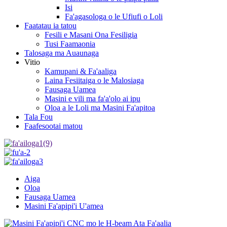
Isi
Fa'agasologa o le Ufiufi o Loli
Faatatau ia tatou
Fesili e Masani Ona Fesiligia
Tusi Faamaonia
Talosaga ma Auaunaga
Vitio
Kamupani & Fa'aaliga
Laina Fesiitaiga o le Malosiaga
Fausaga Uamea
Masini e vili ma fa'a'olo ai ipu
Oloa a le Loli ma Masini Fa'apitoa
Tala Fou
Faafesootai matou
Aiga
Oloa
Fausaga Uamea
Masini Fa'apipi'i U'amea