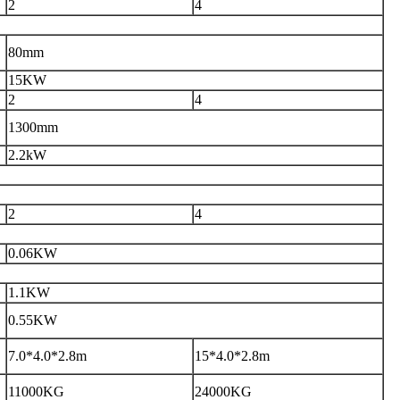
2
4
80
mm
15KW
2
4
1
300
mm
2.2
kW
2
4
0.06KW
1.1KW
0.55KW
7.0*4.0*2.8m
15*4.0*2.8m
11000KG
24000KG