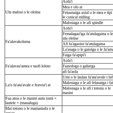
Aofa'i
Mea e olo ai
Ulu malosi o le oloina
Fetuunaiga axial o le mea e tipi 
le conical milling
Malosiaga o le afi spindle
Aofa'i
Femalagaa'iga fa'atulagaina o le
ulu eletise
Fa'alava
koluma
Afi fa'agaoioi fa'atulagaina
La'asaga o le gaioiga o le fa'am
Faiga fa'apipi'i
Aofa'i
Fa'alava
u'amea e taofi loloto
Faasologa o galuega
afi fa'aola
Umi o le laulau fa'ata'avale i fa
Malosiaga o le afi felauaiga i fa
La'o fa'ata'avale e feavea'i ai
Malosiaga o le afi i totonu o le
masini
Fua atoa o le masini autu (umi ×
lautele × (maualuga)
Ma
i totonu o le ma
mamafa o le
auvae