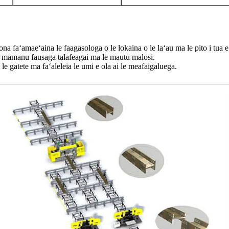
 faʻamaeʻaina le faagasologa o le lokaina o le laʻau ma le pito i tua e fa
 le mamanu fausaga talafeagai ma le mautu malosi.
ai le gatete ma faʻaleleia le umi e ola ai le meafaigaluega.