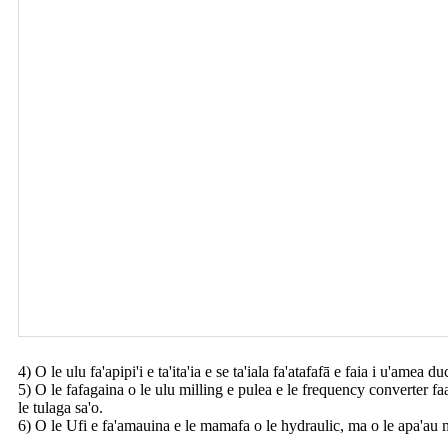
4) O le ulu fa'apipi'i e ta'ita'ia e se ta'iala fa'atafafā e faia i u'amea 
5) O le fafagaina o le ulu milling e pulea e le frequency converter faa
le tulaga sa'o.
6) O le Ufi e fa'amauina e le mamafa o le hydraulic, ma o le apa'au ma