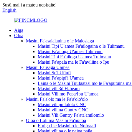
Susū mai i a matou uepisaite!
English
Aiga
Oloa
Masini Fa'asalalauina o le Malosiaga
Masini Tipi U'amea Fa'ailogaina o le Tulimanu
Masini Fa'ailoga U'amea Tulimanu
Masini Tipi Fa'ailoga U'amea Tulimanu
Masini Fa'apala ma le Fa'aviliina o Ipu
Masini Fausaga Uamea
Masini Se'i Ufiufi
Masini Fa'apipi'i U'amea
Laina o le Masini Tuufaatasi mo le Fa'aputuina ma 
Masini vili 3d H-beam
Masini Vili mo Pepa/Ipu U'amea
Masini Fa'a'olo ma le Fa'a'olo'olo
Masini vili pu loloto CNC
Masini viliina Gantry CNC
Masini Vili Gantry Fa'ata'amilomilo
Oloa o Loli ma Masini Fa'apitoa
E uiga i le Masini o le Nofoaafi
Masini viliina o le paipa paila