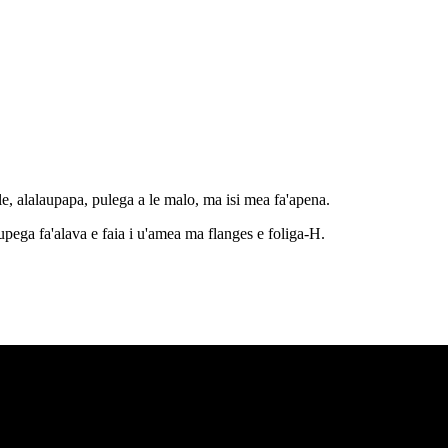
ale, alalaupapa, pulega a le malo, ma isi mea fa'apena.
 upega fa'alava e faia i u'amea ma flanges e foliga-H.