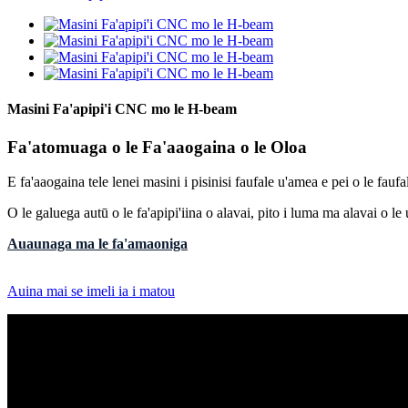
Masini Fa'apipi'i CNC mo le H-beam
Fa'atomuaga o le Fa'aaogaina o le Oloa
E fa'aaogaina tele lenei masini i pisinisi faufale u'amea e pei o le fauf
O le galuega autū o le fa'apipi'iina o alavai, pito i luma ma alavai o le
Auaunaga ma le fa'amaoniga
Auina mai se imeli ia i matou