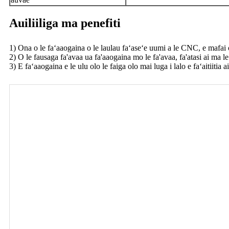
Auiliiliga ma penefiti
1) Ona o le faʻaaogaina o le laulau faʻaseʻe uumi a le CNC, e mafai ona
2) O le fausaga fa'avaa ua fa'aaogaina mo le fa'avaa, fa'atasi ai ma
3) E faʻaaogaina e le ulu olo le faiga olo mai luga i lalo e faʻaitiitia 