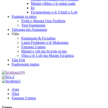
Masini viliina o le paipa paila
Isi
Fa'agasologa o le Ufiufi o Loli
Faatatau ia tatou
Fesili e Masani Ona Fesiligia
Tusi Faamaonia
Talosaga ma Auaunaga
Vitio
Kamupani & Fa'aaliga
Laina Fesiitaiga o le Malosiaga
Fausaga Uamea
Masini e vili ma fa'a'olo ai ipu
Oloa a le Loli ma Masini Fa'apitoa
Tala Fou
Faafesootai matou
Aiga
Oloa
Fausaga Uamea
Vaega