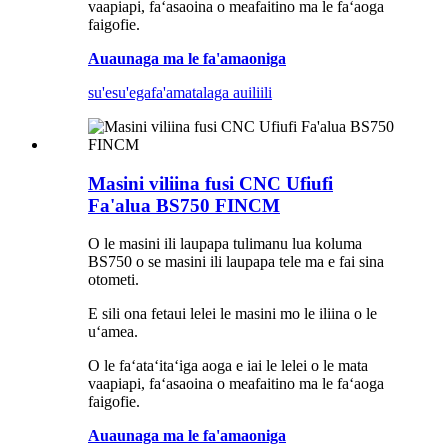
vaapiapi, faʻasaoina o meafaitino ma le faʻaoga
faigofie.
Auaunaga ma le fa'amaoniga
su'esu'ega
fa'amatalaga auiliili
Masini viliina fusi CNC Ufiufi
Fa'alua BS750 FINCM
O le masini ili laupapa tulimanu lua koluma
BS750 o se masini ili laupapa tele ma e fai sina
otometi.
E sili ona fetaui lelei le masini mo le iliina o le
uʻamea.
O le faʻataʻitaʻiga aoga e iai le lelei o le mata
vaapiapi, faʻasaoina o meafaitino ma le faʻaoga
faigofie.
Auaunaga ma le fa'amaoniga