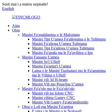
Susū mai i a matou uepisaite!
English
Aiga
Oloa
Masini Fa'asalalauina o le Malosiaga
Masini Tipi U'amea Fa'ailogaina o le Tulimanu
Masini Fa'ailoga U'amea Tulimanu
Masini Tipi Fa'ailoga U'amea Tulimanu
Masini Fa'apala ma le Fa'aviliina o Ipu
Masini Fausaga Uamea
Masini Se'i Ufiufi
Masini Fa'apipi'i U'amea
Laina o le Masini Tuufaatasi mo le Fa'aputuina
ma le Viliina o Ufiufi
Masini vili 3d H-beam
Masini Vili mo Pepa/Ipu U'amea
Masini Fa'a'olo ma le Fa'a'olo'olo
Masini vili pu loloto CNC
Masini viliina Gantry CNC
Masini Vili Gantry Fa'ata'amilomilo
Oloa o Loli ma Masini Fa'apitoa
E uiga i le Masini o le Nofoaafi