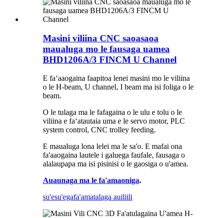
Masini viliina CNC saoasaoa
maualuga mo le fausaga uamea
BHD1206A/3 FINCM U Channel
E faʻaaogaina faapitoa lenei masini mo le viliina
o le H-beam, U channel, I beam ma isi foliga o le
beam.
O le tulaga ma le fafagaina o le ulu e tolu o le
viliina e faʻatautaia uma e le servo motor, PLC
system control, CNC trolley feeding.
E maualuga lona lelei ma le sa'o. E mafai ona
fa'aaogaina lautele i galuega faufale, fausaga o
alalaupapa ma isi pisinisi o le gaosiga o u'amea.
Auaunaga ma le fa'amaoniga
.
su'esu'ega
fa'amatalaga auiliili