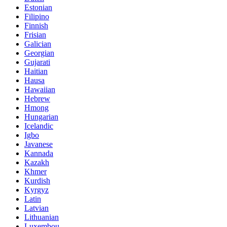
Estonian
Filipino
Finnish
Frisian
Galician
Georgian
Gujarati
Haitian
Hausa
Hawaiian
Hebrew
Hmong
Hungarian
Icelandic
Igbo
Javanese
Kannada
Kazakh
Khmer
Kurdish
Kyrgyz
Latin
Latvian
Lithuanian
Luxembou..