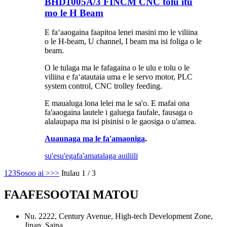
BHD1005A/3 FINCM CNC tolu itu
mo le H Beam
E faʻaaogaina faapitoa lenei masini mo le viliina
o le H-beam, U channel, I beam ma isi foliga o le
beam.
O le tulaga ma le fafagaina o le ulu e tolu o le
viliina e faʻatautaia uma e le servo motor, PLC
system control, CNC trolley feeding.
E maualuga lona lelei ma le sa'o. E mafai ona
fa'aaogaina lautele i galuega faufale, fausaga o
alalaupapa ma isi pisinisi o le gaosiga o u'amea.
Auaunaga ma le fa'amaoniga
.
su'esu'ega
fa'amatalaga auiliili
1
2
3
Sosoo ai >
>>
Itulau 1 / 3
FAAFESOOTAI MATOU
Nu. 2222, Century Avenue, High-tech Development Zone,
Jinan, Saina