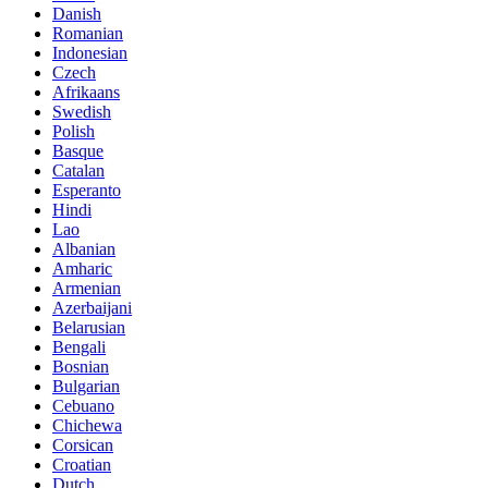
Danish
Romanian
Indonesian
Czech
Afrikaans
Swedish
Polish
Basque
Catalan
Esperanto
Hindi
Lao
Albanian
Amharic
Armenian
Azerbaijani
Belarusian
Bengali
Bosnian
Bulgarian
Cebuano
Chichewa
Corsican
Croatian
Dutch